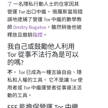
了
一名隱私行動人士的住家因其
營運 Tor 出口中繼。 俄羅斯當局錯
誤地逮捕了營運 Tor 中繼的數學教
師
Dmitry Bogatov
，雖然稍後他被
釋放且撤銷
指控
。
我自己或鼓勵他人利用
Tor 從事不法行為是可以
的嗎?
不
。 Tor 已成為一種言論自由、隱
私和人權的工具。 它不是讓 Tor 使
用者或 Tor 中繼運營者從事違法活
動的工具。
EFF 能擔保營運 Tor 中繼