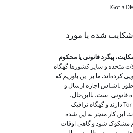
!
Got a DM
ا تاکنون از کسی تا به‌خاطر اجرا Tor شکایت شده یا مورد
ی که به‌خاطر اجرای رلهٔ Tor مورد شکایت، پیگرد قانونی یا محکوم
الات متحده و سایر کشورها گهگاه
To اجرا کرده‌اند بازجویی کرده‌اند. ما بر این باوریم که
 افراد به‌طور ناشناس اجازه ارسال و
 قانونی است. بااین‌حال،
از نحوهٔ عملکرد Tor دارند و گهگاه ترافیک
رلهٔ خروج Tor نسبت داده‌اند. این کار منجر به این شده