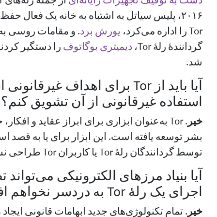
دست به توقیف تجهیزات رایانه‌ای
۲۰۱۶، پلیس سیاتل به اشتباه به خانه یک فعال 
Tor را اداره می‌کرد،
یورش برد
. و مقامات روسی به
گردانندهٔ رلهٔ Tor،
دیمیتری بوگاتوف
را دستگیر کردند
شد.
آیا باید از Tor برای اهداف غیرقان
استفاده غیرقانونی از آن تشویق کنم؟
خیر
. Tor به‌عنوان ابزاری برای ابراز عقاید و ا
بشر توسعه یافته است. این ابزار برای یا به قصد ا
توسط گردانندگان رلهٔ Tor یا کاربران Tor طراحی نشده است.
آیا بنیاد مرزهای الکترونیکی می‌تواند 
اجرای یک رلهٔ Tor به دردسر نخواهم افتاد؟
خیر