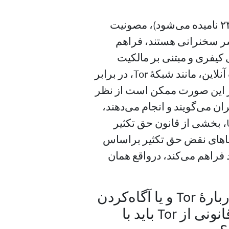
قانون فدرال، 47 U.S.C. § 230 (که اغلب بخش ۲۳۰ نامیده می‌شود)، مصونیت
نشر سخنرانی هستند، فراهم
 کیفری و مبتنی بر مالکیت
معنوی وجود دارد، اما مصونیت بخش 230 از خدمات آنلاین، مانند شبکهٔ Tor، در برابر
ر این صورت ممکن است از نظر
ان می‌گویند و انجام می‌دهند،
استفاده شود. قانون فدرال دیگر، 17 U.S.C. § 512(a)، بخشی از قانون حق تکثیر
ادعاهای نقض حق تکثیر براساس
فراهم می‌کند، درواقع همان
آیا در صورت داشتن سؤالات حقوقی دربارهٔ Tor و یا آگاه‌کردن
آن‌ها از ظن خود در مورد استفاده غیرقانونی از Tor باید با