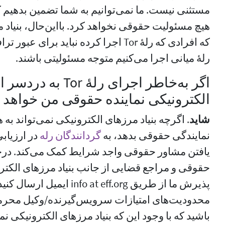
هیچ مسئولیت حقوقی نخواهد کرد. بااین‌حال، بنیاد م
که افرادی که رلهٔ Tor اجرا کرده نباید برا
رلهٔ میانی اجرا می‌کنیم متوجه مسئولیتی باشند.
اگر به‌خاطر اجرای رله
الکترونیکی نماینده حقوقی من خواهد ب
شاید
نمایندگی حقوقی بدهد، به
گردانندگان رله
در ارزیاب
یافتن مشاور حقوقی واجد شرایط کمک می‌کند. درخوا
پذیرش ما از طریق  at eff.org
محدودیت‌های امتیازات سرویس‌گیرنده/وکیل محرمان
باشید که با وجود این که بنیاد مرزهای الکترونیکی نم