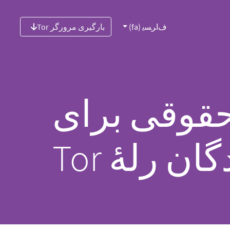
ﻑﺍﺮﺴﯾ (fa)
بارگیری مرورگر Tor
حقوقی برای
ن رلهٔ Tor