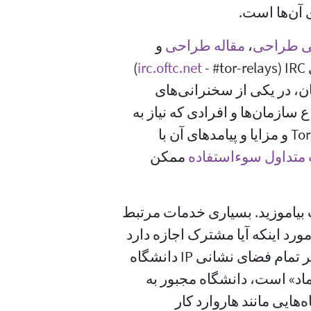
 آن‌ها است.
لی طراحی
،
مقاله طراحی
و
(
- #tor-relays)
irc.oftc.net
ن، در یکی از سخنرانی‌های
بارهٔ انواع سازمان‌ها و افرادی که نیاز به
ارتباط امن روی اینترنت دارند بیاموزید. دربارهٔ Tor و مزایا و پیامدهای آن با
 متداول سوءاستفاده
ممکن
 بیاموزید. بسیاری خدمات مرتبط
مورد اینکه آیا مشترک اجازه دارد
محتوای آن‌ها را ببیند یا خیر استفاده می‌کنند. اگر تمام فضای نشانی IP دانشگاه
ماد» است، دانشگاه مجبور به
هایی مانند هاروارد کار