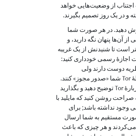
 اجتناب از وضعیت‌هایی خواهد
فته و در یک روز تصمیم بگیرند.
راد امنیت شبکهٔ‌تان دربارهٔ Tor آموزش دهید. در هر صورت شما
به مدت طولانی از آن‌ها پنهان نگه دارید، و
تر است تا شنیدنش از یک غریبه
ت اجازهٔ رسمی خودداری کنید:
ٔ Tor را در حد یک نظریه دوست دارند ولی
نمی‌خواهند در موقعیتی قرار بگیرند که برای رلهٔ Tor شما «صدور مجوز» کنند.
آن‌ها را برای یک قهوه بیرون برده و برایشان دربارهٔ Tor توضیح دهید و بگذارید
ک سرور Tor اجرا کنید. به صراحت روشن کنید که مایلید با
نی وجود نداشته باشد; برای
ه‌صورت مستقیم به شما ارسال
ر می‌کردند و هر چیزی که باعث