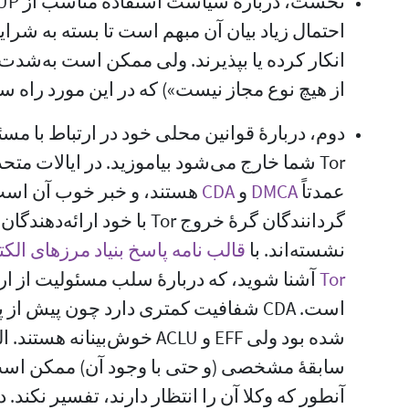
احتمال زیاد بیان آن مبهم است تا بسته به شرایط
انکار کرده یا بپذیرند. ولی ممکن است به‌شدت 
از هیچ نوع مجاز نیست») که در این مورد راه 
دوم، دربارهٔ قوانین محلی خود در ارتباط با مس
Tor شما خارج می‌شود بیاموزید. در ایالات متح
عمدتاً
DMCA
‏ و
CDA
‎ هستند، و خبر خوب آن است
گردانندگان گرهٔ خروج Tor با خ
نشسته‌اند. با
Tor
‏ آشنا شوید، که دربارهٔ سلب مسئولیت از 
است. CDA شفافیت کمتری دارد چون پیش ا
شده بود ولی EFF و ACLU خوش‌بینا
سابقهٔ مشخصی (و حتی با وجود آن) ممکن است
آنطور که وکلا آن را انتظار دارند، تفسیر نکند. 