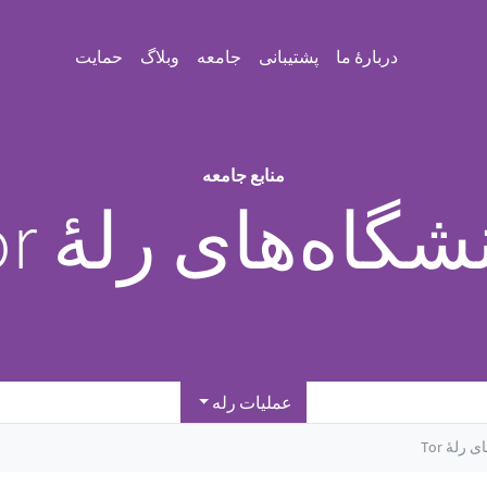
دربارهٔ ما
پشتیبانی
جامعه
وبلاگ
حمایت
منابع جامعه
شگاه‌های رلهٔ Tor
عملیات رله
رلهٔ Tor