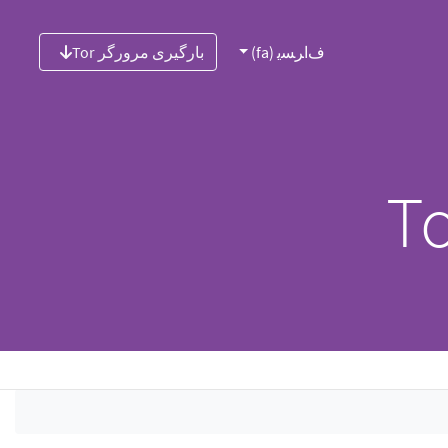
ﻑﺍﺮﺴﯾ (fa)
بارگیری مرورگر Tor