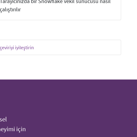
Tarayıcınızda bir Snowflake vekil sunucusu nasıl
çalıştırılır
çeviriyi iyileştirin
sel
neyimi için