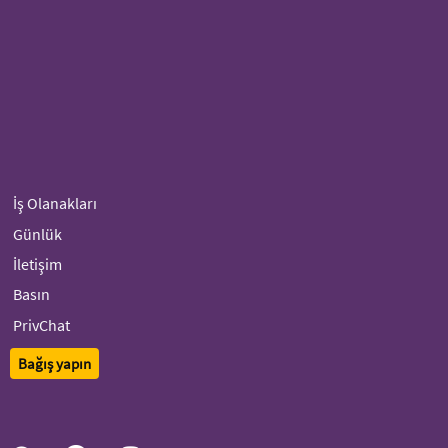
İş Olanakları
Günlük
İletişim
Basın
PrivChat
Bağış yapın