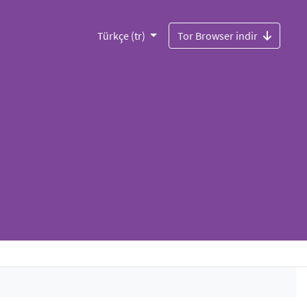
Türkçe (tr)
Tor Browser indir