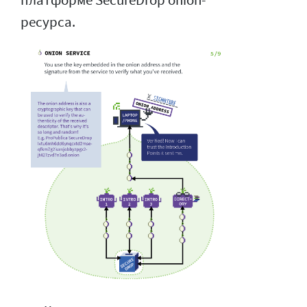
платформе SecureDrop onion-
ресурса.