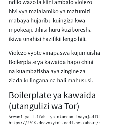
ndilo wazo la kiini ambalo violezo
hivi vya malalamiko ya matumizi
mabaya hujaribu kuingiza kwa
mpokeaji. Jihisi huru kuziboresha
ikiwa unahisi hazifikii lengo hili.
Violezo vyote vinapaswa kujumuisha
Boilerplate ya kawaida hapo chini
na kuambatisha aya zingine za
ziada kulingana na hali mahususi.
Boilerplate ya kawaida
(utangulizi wa Tor)
Anwani ya itifaki ya mtandao inayojadiliwa ni nodi ya
https://2019.decvnxytmk.oedi.net/about/overview.html.