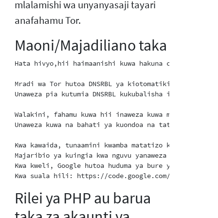
mlalamishi wa unyanyasaji tayari
anafahamu Tor.
Maoni/Majadiliano taka
Hata hivyo,hii haimaanishi kuwa hakuna chochote kinac
Mradi wa Tor hutoa DNSRBL ya kiotomatiki iliuweze ku
Unaweza pia kutumia DNSRBL kukubalisha itifaki ya mt
Walakini, fahamu kuwa hii inaweza kuwa mcheshi mmoja
Unaweza kuwa na bahati ya kuondoa na tatizo hili kwa
Kwa kawaida, tunaamini kwamba matatizo kama haya yan
Majaribio ya kuingia kwa nguvu yanaweza kushushwa/ku
Kwa kweli, Google hutoa huduma ya bure ya Captcha, i
Rilei ya PHP au barua
taka za akaunti ya