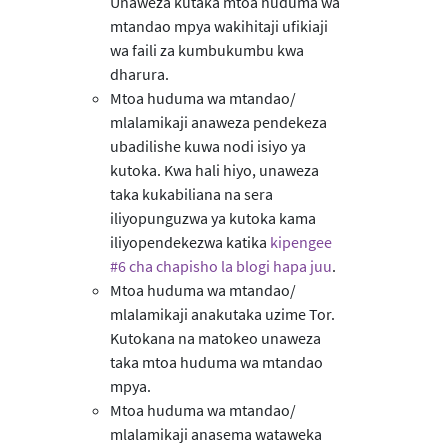
Unaweza kutaka mtoa huduma wa
mtandao mpya wakihitaji ufikiaji
wa faili za kumbukumbu kwa
dharura.
Mtoa huduma wa mtandao/
mlalamikaji anaweza pendekeza
ubadilishe kuwa nodi isiyo ya
kutoka. Kwa hali hiyo, unaweza
taka kukabiliana na sera
iliyopunguzwa ya kutoka kama
iliyopendekezwa katika
kipengee
#6 cha chapisho la blogi hapa juu
.
Mtoa huduma wa mtandao/
mlalamikaji anakutaka uzime Tor.
Kutokana na matokeo unaweza
taka mtoa huduma wa mtandao
mpya.
Mtoa huduma wa mtandao/
mlalamikaji anasema wataweka