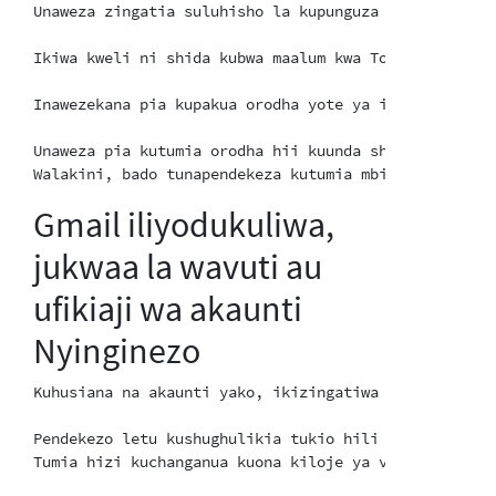
Unaweza zingatia suluhisho la kupunguza kiwango: htt
Ikiwa kweli ni shida kubwa maalum kwa Tor, mradi wa 
Inawezekana pia kupakua orodha yote ya itififaki ya 
Unaweza pia kutumia orodha hii kuunda sheria za ipta
Gmail iliyodukuliwa,
jukwaa la wavuti au
ufikiaji wa akaunti
Nyinginezo
Kuhusiana na akaunti yako, ikizingatiwa kuwa mshambu
Pendekezo letu kushughulikia tukio hili kama kulikuw
Tumia hizi kuchanganua kuona kiloje ya vitufe au spy