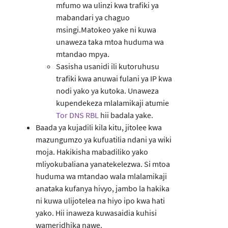
mfumo wa ulinzi kwa trafiki ya
mabandari ya chaguo
msingi.Matokeo yake ni kuwa
unaweza taka mtoa huduma wa
mtandao mpya.
Sasisha usanidi ili kutoruhusu
trafiki kwa anuwai fulani ya IP kwa
nodi yako ya kutoka. Unaweza
kupendekeza mlalamikaji atumie
Tor DNS RBL
hii badala yake.
Baada ya kujadili kila kitu, jitolee kwa
mazungumzo ya kufuatilia ndani ya wiki
moja. Hakikisha mabadiliko yako
mliyokubaliana yanatekelezwa. Si mtoa
huduma wa mtandao wala mlalamikaji
anataka kufanya hivyo, jambo la hakika
ni kuwa ulijotelea na hiyo ipo kwa hati
yako. Hii inaweza kuwasaidia kuhisi
wameridhika nawe.