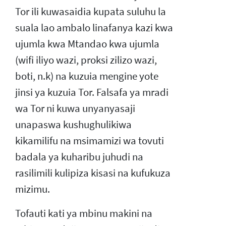
Tor ili kuwasaidia kupata suluhu la
suala lao ambalo linafanya kazi kwa
ujumla kwa Mtandao kwa ujumla
(wifi iliyo wazi, proksi zilizo wazi,
boti, n.k) na kuzuia mengine yote
jinsi ya kuzuia Tor. Falsafa ya mradi
wa Tor ni kuwa unyanyasaji
unapaswa kushughulikiwa
kikamilifu na msimamizi wa tovuti
badala ya kuharibu juhudi na
rasilimili kulipiza kisasi na kufukuza
mizimu.
Tofauti kati ya mbinu makini na