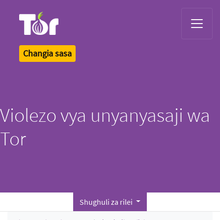
Tor Logo
Changia sasa
Violezo vya unyanyasaji wa
Tor
Shughuli za rilei