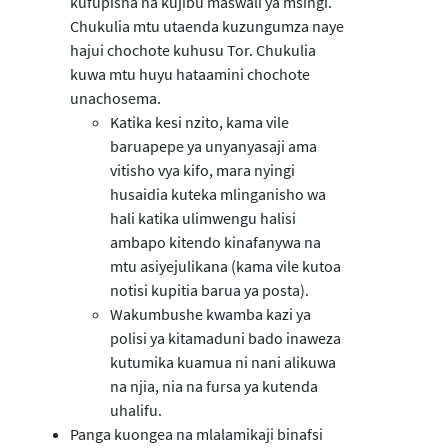
kufupisha na kujibu maswali ya msingi.
Chukulia mtu utaenda kuzungumza naye
hajui chochote kuhusu Tor. Chukulia
kuwa mtu huyu hataamini chochote
unachosema.
Katika kesi nzito, kama vile
baruapepe ya unyanyasaji ama
vitisho vya kifo, mara nyingi
husaidia kuteka mlinganisho wa
hali katika ulimwengu halisi
ambapo kitendo kinafanywa na
mtu asiyejulikana (kama vile kutoa
notisi kupitia barua ya posta).
Wakumbushe kwamba kazi ya
polisi ya kitamaduni bado inaweza
kutumika kuamua ni nani alikuwa
na njia, nia na fursa ya kutenda
uhalifu.
Panga kuongea na mlalamikaji binafsi