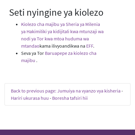
Seti nyingine ya kiolezo
Kiolezo cha majibu ya Sheria ya Milenia
ya Hakimiliki ya kidijitali kwa mtunzaji wa
nodi ya Tor kwa mtoa huduma wa
mtandao
kama ilivyoandikwa na
EFF
.
Seva ya Tor
Baruapepe za kiolezo cha
majibu
.
Back to previous page: Jumuiya na vyanzo vya kisheria
-
Hariri ukurasa huu
-
Boresha tafsiri hii