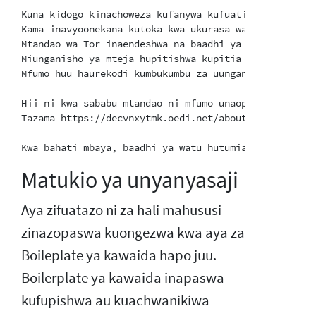
Kuna kidogo kinachoweza kufanywa kufuatilia jambo hil
Kama inavyoonekana kutoka kwa ukurasa wa muhtasari, 
Mtandao wa Tor inaendeshwa na baadhi ya watu 5000 wa
Miunganisho ya mteja hupitishwa kupitia rilei nyingi
Mfumo huu haurekodi kumbukumbu za uunganisho wa mtej
Hii ni kwa sababu mtandao ni mfumo unaopinga udhibit
Tazama https://decvnxytmk.oedi.net/about/torusers.ht
Matukio ya unyanyasaji
Aya zifuatazo ni za hali mahususi
zinazopaswa kuongezwa kwa aya za
Boileplate ya kawaida hapo juu.
Boilerplate ya kawaida inapaswa
kufupishwa au kuachwanikiwa