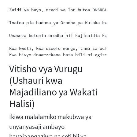
Zaidi ya hayo, mradi wa Tor hutoa DNSRBL kiotomatiki
Inatoa pia huduma ya Orodha ya Kutoka kwa Wingi kwa 
Unaweza kutumia orodha hii kujisaidia kuangalia kwa 
Kwa kweli, kwa uzoefu wangu, timu za uchakataji wa u
Vitisho vya Vurugu
(Ushauri kwa
Majadiliano ya Wakati
Halisi)
Ikiwa malalamiko makubwa ya
unyanyasaji ambayo
hayajaangaziwa na seti hii ya