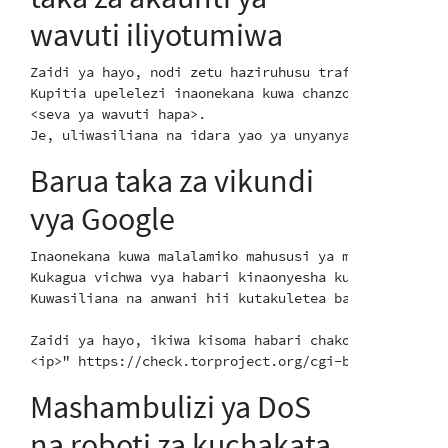
wavuti iliyotumiwa
Zaidi ya hayo, nodi zetu haziruhusu trafiki ya SMTP 
Kupitia upelelezi inaonekana kuwa chanzo cha barua t
<seva ya wavuti hapa>.

Barua taka za vikundi
vya Google
Inaonekana kuwa malalamiko mahususi ya matumizi maba
Kukagua vichwa vya habari kinaonyesha kuwa anwani ya
Kuwasiliana na anwani hii kutakuletea bahati nzuri z
Zaidi ya hayo, ikiwa kisoma habari chako kinasaidia 
Mashambulizi ya DoS
na roboti za kuchakata