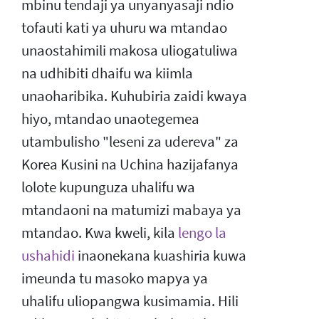
mbinu tendaji ya unyanyasaji ndio
tofauti kati ya uhuru wa mtandao
unaostahimili makosa uliogatuliwa
na udhibiti dhaifu wa kiimla
unaoharibika. Kuhubiria zaidi kwaya
hiyo, mtandao unaotegemea
utambulisho "leseni za udereva" za
Korea Kusini na Uchina hazijafanya
lolote kupunguza uhalifu wa
mtandaoni na matumizi mabaya ya
mtandao. Kwa kweli, kila
lengo la
ushahidi
inaonekana kuashiria kuwa
imeunda tu masoko mapya ya
uhalifu uliopangwa kusimamia. Hili