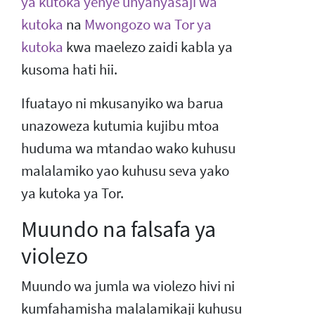
ya kutoka yenye unyanyasaji wa
kutoka
na
Mwongozo wa Tor ya
kutoka
kwa maelezo zaidi kabla ya
kusoma hati hii.
Ifuatayo ni mkusanyiko wa barua
unazoweza kutumia kujibu mtoa
huduma wa mtandao wako kuhusu
malalamiko yao kuhusu seva yako
ya kutoka ya Tor.
Muundo na falsafa ya
violezo
Muundo wa jumla wa violezo hivi ni
kumfahamisha malalamikaji kuhusu