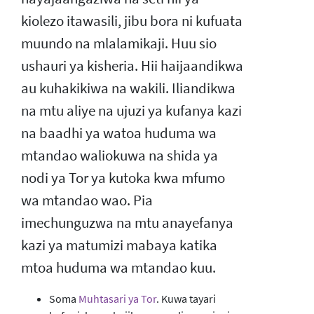
kiolezo itawasili, jibu bora ni kufuata
muundo na mlalamikaji. Huu sio
ushauri ya kisheria. Hii haijaandikwa
au kuhakikiwa na wakili. Iliandikwa
na mtu aliye na ujuzi ya kufanya kazi
na baadhi ya watoa huduma wa
mtandao waliokuwa na shida ya
nodi ya Tor ya kutoka kwa mfumo
wa mtandao wao. Pia
imechunguzwa na mtu anayefanya
kazi ya matumizi mabaya katika
mtoa huduma wa mtandao kuu.
Soma
Muhtasari ya Tor
. Kuwa tayari