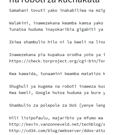
Samahani tovuti yako inakabiliwa na mzigo huu mzito k
Walakini, inawezekana kwamba kamsa yako ya kupunguza
Tunatoa huduma inayokaribia gigabiti ya trafiki kwa 
Ikiwa shambulio hilo ni la kweli na linaendelea , mr
Inawezekana pia kupakua orodha yote ya itifaki ya mt
https://check.torproject.org/cgi-bin/TorBulkExitList
Kwa kawaida, tunaamini kwamba matatizo kama haya yan
Shughuli ya kugema na roboti inaweza kushushwa/kupun
Kwa kweli, Google hutoa huduma ya bure ya Captcha, i
Shambulio za polepole za DoS [yenye lengo ya kutumia
Hili lisipofaulu, majaribio ya mfumo wa uendeshaji w
http://kevin.vanzonneveld.net/techblog/article/block
http://cd34.com/blog/webserver/ddos-attack-mitigation