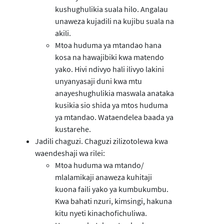
kushughulikia suala hilo. Angalau
unaweza kujadili na kujibu suala na
akili.
Mtoa huduma ya mtandao hana
kosa na hawajibiki kwa matendo
yako. Hivi ndivyo hali ilivyo lakini
unyanyasaji duni kwa mtu
anayeshughulikia maswala anataka
kusikia sio shida ya mtos huduma
ya mtandao. Wataendelea baada ya
kustarehe.
Jadili chaguzi. Chaguzi zilizotolewa kwa
waendeshaji wa rilei:
Mtoa huduma wa mtando/
mlalamikaji anaweza kuhitaji
kuona faili yako ya kumbukumbu.
Kwa bahati nzuri, kimsingi, hakuna
kitu nyeti kinachofichuliwa.