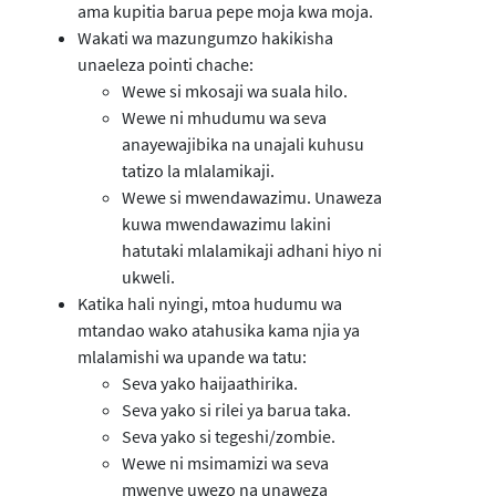
ama kupitia barua pepe moja kwa moja.
Wakati wa mazungumzo hakikisha
unaeleza pointi chache:
Wewe si mkosaji wa suala hilo.
Wewe ni mhudumu wa seva
anayewajibika na unajali kuhusu
tatizo la mlalamikaji.
Wewe si mwendawazimu. Unaweza
kuwa mwendawazimu lakini
hatutaki mlalamikaji adhani hiyo ni
ukweli.
Katika hali nyingi, mtoa hudumu wa
mtandao wako atahusika kama njia ya
mlalamishi wa upande wa tatu:
Seva yako haijaathirika.
Seva yako si rilei ya barua taka.
Seva yako si tegeshi/zombie.
Wewe ni msimamizi wa seva
mwenye uwezo na unaweza