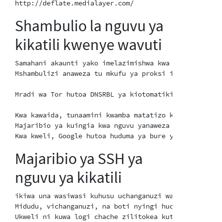
Shambulio la nguvu ya
kikatili kwenye wavuti
Samahani akaunti yako imelazimishwa kwa ukatili. Tun
Mshambulizi anaweza tu mkufu ya proksi iliyo wazi ba
Mradi wa Tor hutoa DNSRBL ya kiotomatiki iliuweze ku
Kwa kawaida, tunaamini kwamba matatizo kama haya yan
Majaribio ya kuingia kwa nguvu yanaweza kushushwa/ku
Majaribio ya SSH ya
nguvu ya kikatili
ikiwa una wasiwasi kuhusu uchanganuzi wa SSH, unawez
Midudu, vichanganuzi, na boti nyingi huchanganua Mta
Ukweli ni kuwa logi chache zilitokea kutoka kwa Tor 