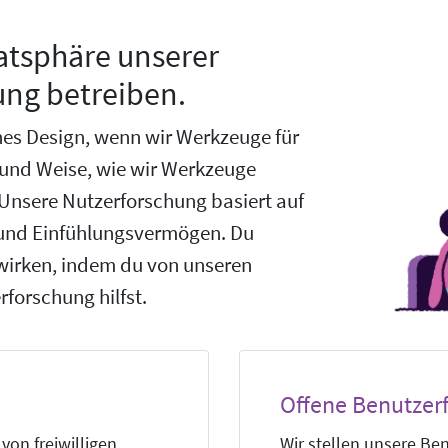
vatsphäre unserer
ung betreiben.
es Design, wenn wir Werkzeuge für
rt und Weise, wie wir Werkzeuge
Unsere Nutzerforschung basiert auf
und Einfühlungsvermögen. Du
wirken, indem du von unseren
forschung hilfst.
Offene Benutzer
von freiwilligen
Wir stellen unsere Be