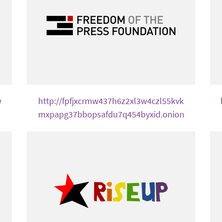
w
http://fpfjxcrmw437h6z2xl3w4czl55kvk
mxpapg37bbopsafdu7q454byxid.onion