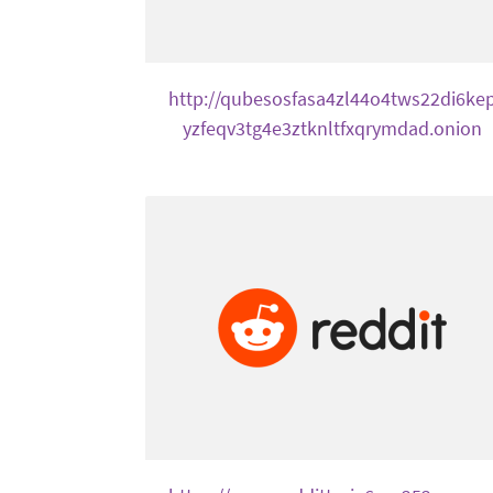
http://qubesosfasa4zl44o4tws22di6ke
yzfeqv3tg4e3ztknltfxqrymdad.onion