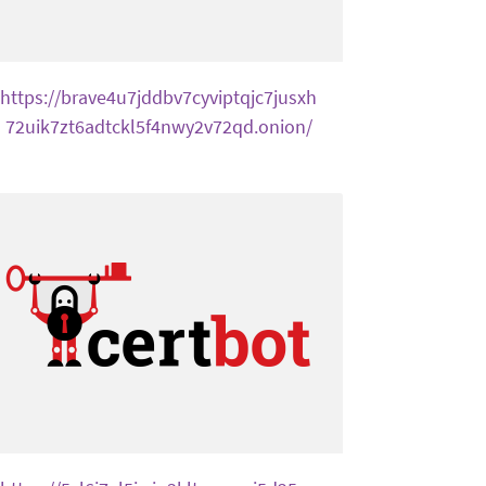
https://brave4u7jddbv7cyviptqjc7jusxh
72uik7zt6adtckl5f4nwy2v72qd.onion/