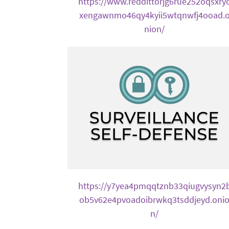
https://www.reddittorjg6rue252oqsxry
xengawnmo46qy4kyii5wtqnwfj4ooad.
nion/
https://y7yea4pmqqtznb33qiugvysyn2
ob5v62e4pvoadoibrwkq3tsddjeyd.oni
n/