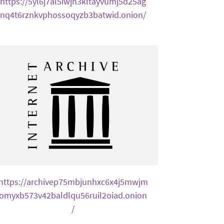
https://5yl6j7al5iwjn3kltayvumj5d25ag
nq4t6rznkvphossoqyzb3batwid.onion/
https://archivep75mbjunhxc6x4j5mwjm
omyxb573v42baldlqu56ruil2oiad.onion
/