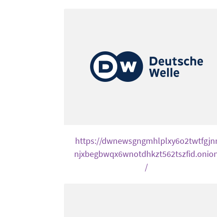
https://dwnewsgngmhlplxy6o2twtfgjn
njxbegbwqx6wnotdhkzt562tszfid.onio
/