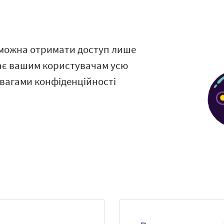
х можна отримати доступ лише
дає вашим користувачам усю
евагами конфіденційності