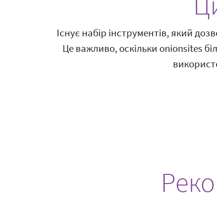
Ц
Існує набір інструментів, який доз
Це важливо, оскільки onionsites бі
використо
Реко