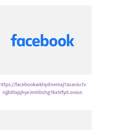
https://facebookwkhpilnemxj7asaniu7v
njjbiltxjqhye3mhbshg7kx5tfyd.onion