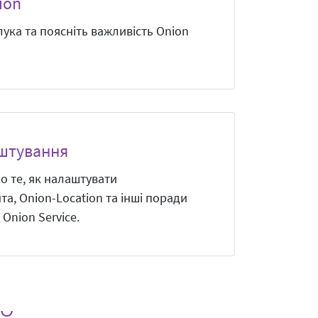
ion
ука та поясніть важливість Onion
штування
о те, як налаштувати
та, Onion-Location та інші поради
Onion Service.