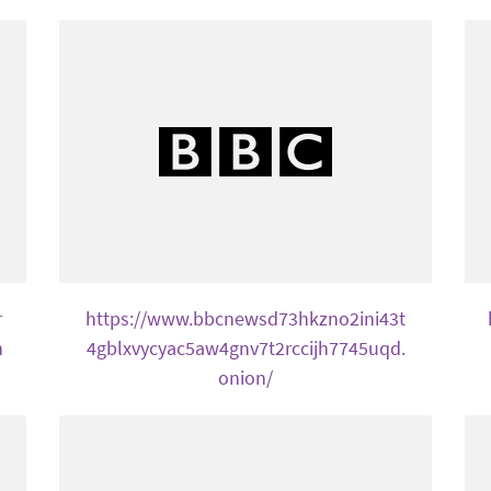
r
https://www.bbcnewsd73hkzno2ini43t
n
4gblxvycyac5aw4gnv7t2rccijh7745uqd.
onion/