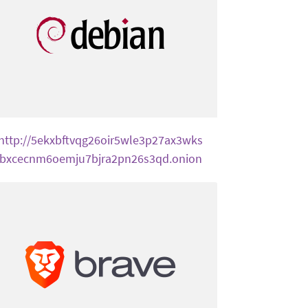
http://5ekxbftvqg26oir5wle3p27ax3wks
bxcecnm6oemju7bjra2pn26s3qd.onion