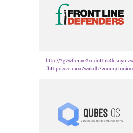
http://3g2wfrenve2xcxiotthk4fcsnymz
fbttqbiwveoaox7wxkdh7voouqd.onion