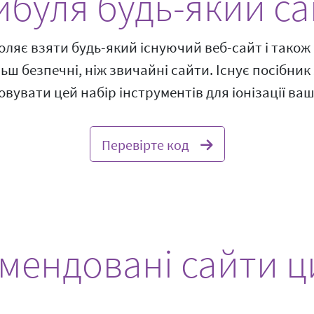
ибуля будь-який са
воляє взяти будь-який існуючий веб-сайт і також
льш безпечні, ніж звичайні сайти. Існує посібни
вувати цей набір інструментів для іонізації ваш
Перевірте код
мендовані сайти ц