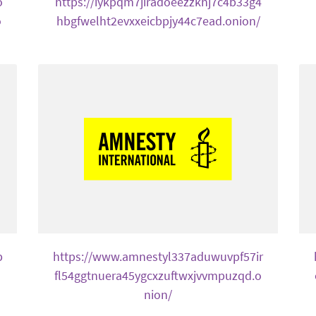
o
https://iykpqm7jiradoeezzkhj7c4b33g4
o
hbgfwelht2evxxeicbpjy44c7ead.onion/
b
https://www.amnestyl337aduwuvpf57ir
o
fl54ggtnuera45ygcxzuftwxjvvmpuzqd.o
nion/