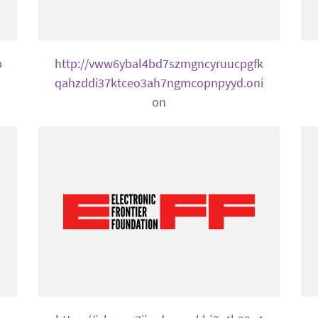
p
http://vww6ybal4bd7szmgncyruucpgfk
qahzddi37ktceo3ah7ngmcopnpyyd.oni
on