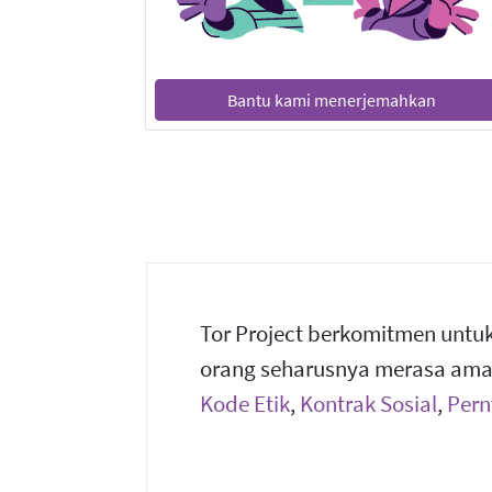
Bantu kami menerjemahkan
Tor Project berkomitmen untu
orang seharusnya merasa aman
Kode Etik
,
Kontrak Sosial
,
Pern