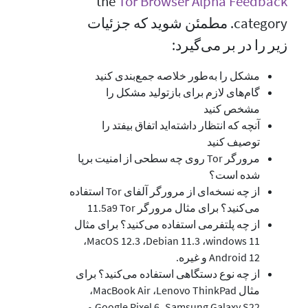
the
Tor Browser Alpha Feedback
category. مطمئن شوید که جزئیات
زیر را در بر می‌گیرد:
مشکل را به‌طور خلاصه جمع‌بندی کنید
گام‌های لازم برای بازتولید مشکل را
مشخص کنید
آنچه که انتظار داشته‌اید اتفاق بیفتد را
توصیف کنید
مرورگر Tor روی چه سطحی از امنیت برپا
شده است؟
از چه نسخه‌ای از مرورگر آلفای Tor استفاده
می‌کنید؟ برای مثال مرورگر Tor‏ 11.5a9
از چه پلتفرمی استفاده می‌کنید؟ برای مثال
windows 11،‏ Debian 11.3‏، MacOS 12.3،‏
Android 12 و غیره.
از چه نوع دستگاهی استفاده می‌کنید؟ برای
مثال Lenovo ThinkPad،‏ MacBook Air،‏
Samsung Galaxy S22،‏ Google Pixel 6 و