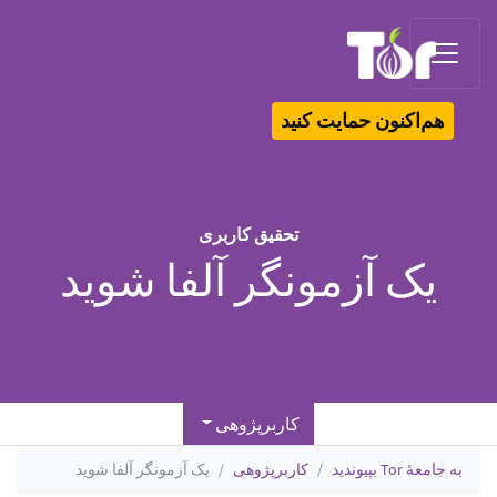
Tor Logo
هم‌اکنون حمایت کنید
تحقیق کاربری
یک آزمونگر آلفا شوید
کاربر‫پژوهی
به جامعهٔ Tor بپیوندید
کاربر‫پژوهی
یک آزمونگر آلفا شوید